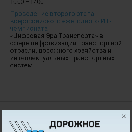
10:00 —17:00
Проведение второго этапа
всероссийского ежегодного ИТ-
чемпионата
«Цифровая Эра Транспорта» в
сфере цифровизации транспортной
отрасли, дорожного хозяйства и
интеллектуальных транспортных
систем
Организатор
×